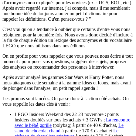
d'acronymes non expliqués pour les novices (ex. : UCS, EOL, etc.).
Après avoir regardé sur internet, j'ai compris, mais il me semblerait
une bonne idée de toujours ajouter un petit dictionnaire pour
rappeler les définitions. Qu'en pensez-vous ?
"
C'est vrai qu'on a tendance à oublier que certains d'entre vous nous
rejoignent pour la première fois. Nous avons donc décidé d'inclure à
la fin de chaque édition un lexique des acronymes et du vocabulaire
LEGO que nous utilisons dans nos éditions.
On en profite pour vous rappeler que vous pouvez nous écrire à tout
moment : pour poser vos questions, suggérer des sujets, proposer
des analyses ou recommander des personnes à interviewer.
Après avoir analysé les gammes
Star Wars
et
Harry Potter
, nous
nous attaquons cette semaine à la gamme
Ideas
et
Icons,
mais avant
de plonger dans l'analyse, un petit rappel agenda !
Les promos sont lancées. On passe donc à l'action côté achats. On
vous rappelle les dates clés à venir :
LEGO
Insiders Weekend
des 22-23 novembre : points
insiders
doublés sur tous les achats + 3 GWPs ;
La rencontre
avec le bébé gorille
(
polybag
) à partir de 40 € d'achat,
Le
stand de chocolat chaud
à partir de 170 € d'achat et
Le