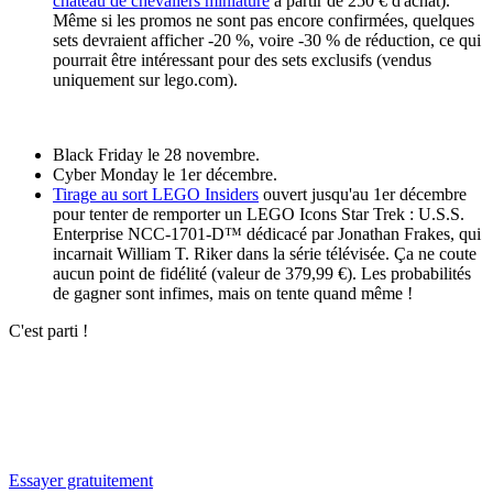
château de chevaliers miniature
à partir de 250 € d'achat).
Même si les promos ne sont pas encore confirmées, quelques
sets devraient afficher -20 %, voire -30 % de réduction, ce qui
pourrait être intéressant pour des sets exclusifs (vendus
uniquement sur lego.com).
Black Friday
le 28 novembre.
Cyber Monday
le 1er décembre.
Tirage au sort
LEGO Insiders
ouvert jusqu'au 1er décembre
pour tenter de remporter un
LEGO Icons
Star Trek : U.S.S.
Enterprise NCC-1701-D™
dédicacé par Jonathan Frakes, qui
incarnait William T. Riker dans la série télévisée. Ça ne coute
aucun point de fidélité (valeur de 379,99 €). Les probabilités
de gagner sont infimes, mais on tente quand même !
C'est parti !
✨
Tu es à un flocon de débloquer cet article
Snowball+ gratuit pendant 14 jours.
Essayer gratuitement