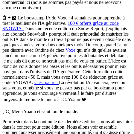
commercial ici (nous ne sommes pas payés et nous ne recevons
aucune commission).
🤖👩‍🏫
Le
boostcamp
IA de Voxe : 4 semaines pour apprendre à
tirer le meilleur de l'IA générative.
100 € offerts grâce au code
SNOWIA.
Dans une récente édition du Snow Report, j'expliquais
aux abonnés Snowball+ pourquoi il était
primordial de maîtriser les
outils IA dans le monde du travail pour ne pas devenir obsolète
dans
quelques années, voire dans quelques mois. Du coup, quand j'ai un
peu discuté avec Ondine de chez
Voxe
qui m'a dit qu'elles avaient
lancé un
boostcamp
IA générative pour les débutantes et débutants,
je me suis dit que ce ne serait pas mal de vous en parler.
L'idée est
donc de vous donner les bases et les outils nécessaires pour mieux
naviguer dans l'univers de l'IA générative. Cette formation coûte
normalement 450 €, mais vous avez 100 € de réduction grâce au
code SNOWIA.
C'est par ici.
La révolution IA avancera, avec ou
sans vous, et même si vous ne passez pas par ce
boostcamp
pour
apprendre, je vous encourage vivement à le faire par d'autres
moyens. Je redonne le micro à JC. Yoann ❤️
[JC] Merci Yoann et salut tout le monde.
Pour rester dans la continuité des dernières éditions, nous allons faire
dans le concret pour cette édition. Nous allons voir ensemble
comment analyser précisément une opportunité, qu’il s’agisse d’une