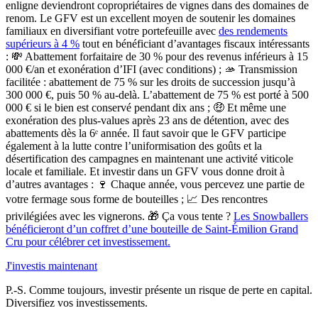
enligne deviendront copropriétaires de vignes dans des domaines de
renom. Le GFV est un excellent moyen de soutenir les domaines
familiaux en diversifiant votre portefeuille avec
des rendements
supérieurs à 4 %
tout en bénéficiant d’avantages fiscaux intéressants
:
💸
Abattement forfaitaire de 30 %
pour des revenus inférieurs à 15
000 €/an et exonération d’IFI (avec conditions) ; 🫴
Transmission
facilitée :
abattement de 75 % sur les droits de succession jusqu’à
300 000 €, puis 50 % au-delà. L’abattement de 75 % est porté à 500
000 € si le bien est conservé pendant dix ans ; 🤑 Et même une
exonération des plus-values après 23 ans de détention
, avec des
abattements
dès la 6ᵉ année.
Il faut savoir que le GFV participe
également à la lutte contre l’uniformisation des goûts et la
désertification des campagnes en maintenant une activité viticole
locale et familiale. Et investir dans un GFV vous donne droit à
d’autres avantages : 🍷
Chaque année, vous percevez une partie de
votre fermage sous forme de bouteilles ; 📈 Des rencontres
privilégiées avec les vignerons. 🎁 Ça vous tente ?
Les Snowballers
bénéficieront d’un coffret d’une bouteille de Saint-Émilion Grand
Cru pour célébrer cet investissement.
J'investis maintenant
P.-S. Comme toujours, investir présente un risque de perte en capital.
Diversifiez vos investissements.