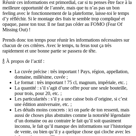
Réunir ces informations est primordial, car si tu penses être face à la
meilleure opportunité de l’année, mais que tu n’as pas un bon
feeling avec le fonctionnement de la plateforme, laisse-toi le temps
d’y réfléchir. Si le montage des frais te semble trop compliqué et
opaque, passe ton tour.
Il ne faut pas céder au FOMO
(Fear Of
Missing Out)
!
Prends donc ton temps pour réunir les informations nécessaires sur
chacun de ces critères. Avec le temps, tu feras tout ça très
rapidement et une bonne partie se passera de tête.
🍾 À propos de l’actif :
La cuvée précise : très important ! Pays, région, appellation,
domaine, millésime, cuvée ;
Le format : très important ! 75 cl, magnum, impériale, etc. ;
La quantité : s’il s’agit d’une offre pour une seule bouteille,
pour trois, pour 20, etc. ;
Les particularités : s’il y a une caisse bois d’origine, si c’est
une édition anniversaire, etc. ;
Les détails moins concrets : ici on parle de ton ressenti, mais
aussi de choses plus abstraites comme la notoriété légendaire
d’un domaine ou au contraire le fait qu’il soit quasiment
inconnu, le fait qu’il manque des informations sur l’historique
de vente, ou bien qu’il y a quelque chose qui cloche avec les