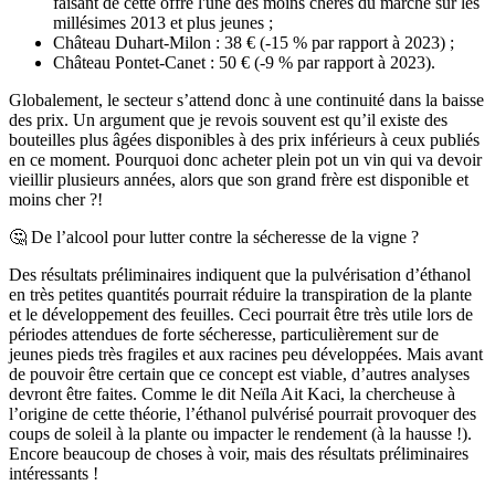
faisant de cette offre l'une des moins chères du marché sur les
millésimes 2013 et plus jeunes ;
Château Duhart-Milon : 38 € (-15 % par rapport à 2023) ;
Château Pontet-Canet : 50 € (-9 % par rapport à 2023).
Globalement, le secteur s’attend donc à une continuité dans la baisse
des prix. Un argument que je revois souvent est qu’il existe des
bouteilles plus âgées disponibles à des prix inférieurs à ceux publiés
en ce moment. Pourquoi donc acheter plein pot un vin qui va devoir
vieillir plusieurs années, alors que son grand frère est disponible et
moins cher ?!
🤔
De l’alcool pour lutter contre la sécheresse de la vigne ?
Des résultats préliminaires indiquent que la pulvérisation d’éthanol
en très petites quantités pourrait réduire la transpiration de la plante
et le développement des feuilles. Ceci pourrait être très utile lors de
périodes attendues de forte sécheresse, particulièrement sur de
jeunes pieds très fragiles et aux racines peu développées. Mais avant
de pouvoir être certain que ce concept est viable, d’autres analyses
devront être faites. Comme le dit Neïla Ait Kaci, la chercheuse à
l’origine de cette théorie, l’éthanol pulvérisé pourrait provoquer des
coups de soleil à la plante ou impacter le rendement (à la hausse !).
Encore beaucoup de choses à voir, mais des résultats préliminaires
intéressants !