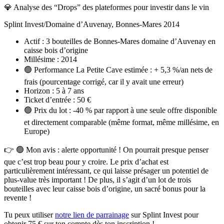
💎 Analyse des “Drops” des plateformes pour investir dans le vin
Splint Invest/Domaine d’Auvenay, Bonnes-Mares 2014
Actif :
3 bouteilles de Bonnes-Mares domaine d’Auvenay en
caisse bois d’origine
Millésime :
2014
🟢 Performance La Petite Cave estimée : + 5,3 %/an nets de
frais
(pourcentage corrigé, car il y avait une erreur)
Horizon :
5 à 7 ans
Ticket d’entrée :
50 €
🟢 Prix du lot
:
-40 % par rapport à une seule offre disponible
et directement comparable (même format, même millésime, en
Europe)
👉
🟢
Mon avis : alerte opportunité !
On pourrait presque penser
que c’est trop beau pour y croire. Le prix d’achat est
particulièrement intéressant, ce qui laisse présager un potentiel de
plus-value très important ! De plus, il s’agit d’un lot de trois
bouteilles avec leur caisse bois d’origine, un sacré bonus pour la
revente !
Tu peux utiliser
notre lien de parrainage
sur Splint Invest pour
obtenir 75 € sur ton compte dès ton inscription !