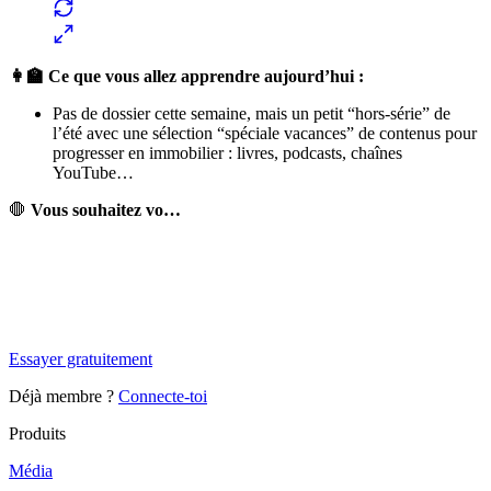
👩‍🏫 Ce que vous allez apprendre aujourd’hui :
Pas de dossier cette semaine, mais un petit “hors-série” de
l’été avec une sélection “spéciale vacances” de contenus pour
progresser en immobilier : livres, podcasts, chaînes
YouTube…
🛑
Vous souhaitez vo…
✨
Tu es à un flocon de débloquer cet article
Snowball+ gratuit pendant 14 jours.
Essayer gratuitement
Déjà membre ?
Connecte-toi
Produits
Média