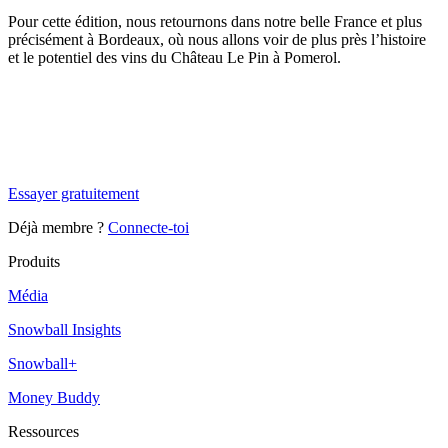
Pour cette édition, nous retournons dans notre belle France et plus
précisément à Bordeaux, où nous allons voir de plus près l’histoire
et le potentiel des vins du Château Le Pin à Pomerol.
✨
Tu es à un flocon de débloquer cet article
Snowball+ gratuit pendant 14 jours.
Essayer gratuitement
Déjà membre ?
Connecte-toi
Produits
Média
Snowball Insights
Snowball+
Money Buddy
Ressources