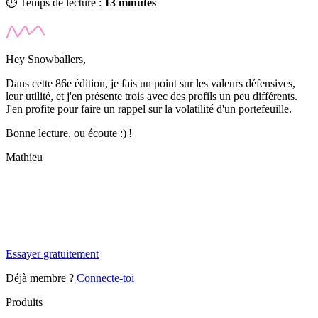
⏱️ Temps de lecture :
13 minutes
Hey Snowballers,
Dans cette 86e édition, je fais un point sur les valeurs défensives,
leur utilité, et j'en présente trois avec des profils un peu différents.
J'en profite pour faire un rappel sur la volatilité d'un portefeuille.
Bonne lecture, ou écoute :) !
Mathieu
✨
Tu es à un flocon de débloquer cet article
Snowball+ gratuit pendant 14 jours.
Essayer gratuitement
Déjà membre ?
Connecte-toi
Produits