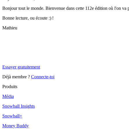
Bonjour tout le monde. Bienvenue dans cette 112e édition où l'on va pa
Bonne lecture, ou écoute :) !
Mathieu
✨
Tu es à un flocon de débloquer cet article
Snowball+ gratuit pendant 14 jours.
Essayer gratuitement
Déjà membre ?
Connecte-toi
Produits
Média
Snowball Insights
Snowball+
Money Buddy