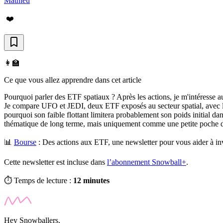
Mathieu
❤️
👩‍🏫
Ce que vous allez apprendre dans cet article
Pourquoi parler des ETF spatiaux ? Après les actions, je m'intéresse a
Je compare UFO et JEDI, deux ETF exposés au secteur spatial, avec leur
pourquoi son faible flottant limitera probablement son poids initial da
thématique de long terme, mais uniquement comme une petite poche du por
📊
Bourse
:
Des actions aux ETF, une newsletter pour vous aider à inv
Cette newsletter est incluse dans
l’abonnement Snowball+
.
⏱️ Temps de lecture :
12 minutes
Hey Snowballers,