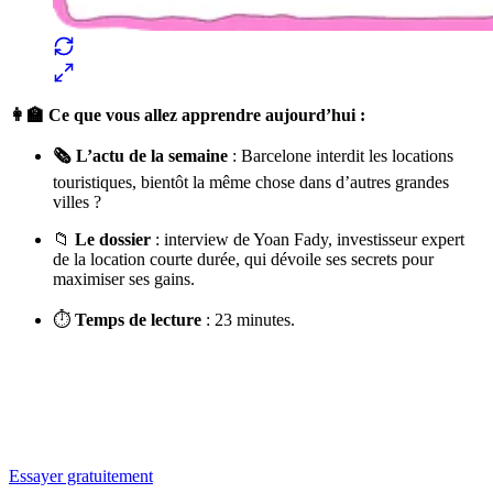
👩‍🏫 Ce que vous allez apprendre aujourd’hui :
🗞️ L’actu de la semaine
: Barcelone interdit les locations
touristiques, bientôt la même chose dans d’autres grandes
villes ?
📁
Le dossier
: interview de Yoan Fady, investisseur expert
de la location courte durée, qui dévoile ses secrets pour
maximiser ses gains.
⏱
Temps de lecture
: 23 minutes.
✨
Tu es à un flocon de débloquer cet article
Snowball+ gratuit pendant 14 jours.
Essayer gratuitement