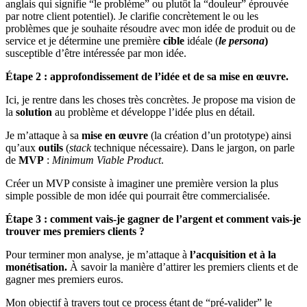
anglais qui signifie “le problème” ou plutôt la “douleur” éprouvée
par notre client potentiel). Je clarifie concrètement le ou les
problèmes que je souhaite résoudre avec mon idée de produit ou de
service et je détermine une première
cible
idéale (
le persona
)
susceptible d’être intéressée par mon idée.
Étape 2 : approfondissement de l’idée et de sa mise en œuvre.
Ici, je rentre dans les choses très concrètes. Je propose ma vision de
la
solution
au problème et développe l’idée plus en détail.
Je m’attaque à sa
mise en œuvre
(la création d’un prototype) ainsi
qu’aux
outils
(
stack
technique nécessaire). Dans le jargon, on parle
de
MVP
:
Minimum Viable Product
.
Créer un MVP consiste à imaginer une première version la plus
simple possible de mon idée qui pourrait être commercialisée.
Étape 3 : comment vais-je gagner de l’argent et comment vais-je
trouver mes premiers clients ?
Pour terminer mon analyse, je m’attaque à
l’acquisition et à la
monétisation.
À savoir la manière d’attirer les premiers clients et de
gagner mes premiers euros.
Mon objectif à travers tout ce process étant de “pré-valider” le