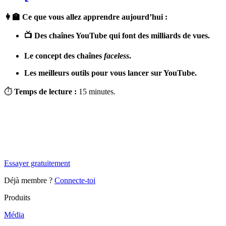
👩‍🏫 Ce que vous allez apprendre aujourd’hui :
📺 Des chaînes YouTube qui font des milliards de vues.
Le concept des chaînes
faceless
.
Les meilleurs outils pour vous lancer sur YouTube.
⏱
Temps de lecture :
15 minutes.
✨
Tu es à un flocon de débloquer cet article
Snowball+ gratuit pendant 14 jours.
Essayer gratuitement
Déjà membre ?
Connecte-toi
Produits
Média