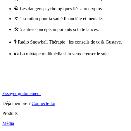
💀 Les dangers psychologiques liés aux cryptos.
🛀 1 solution pour ta santé financière et mentale.
🛠 5 autres concepts importants si tu te lances.
🎙️ Radio Snowball Thérapie : les conseils de tx & Gustave.
📼 La mixtape multimédia si tu veux creuser le sujet.
✨
Tu es à un flocon de débloquer cet article
Snowball+ gratuit pendant 14 jours.
Essayer gratuitement
Déjà membre ?
Connecte-toi
Produits
Média