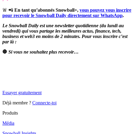
🚨 📲
En tant qu’abonnés Snowball+,
vous pouvez vous inscrire
pour recevoir le Snowball Daily directement sur WhatsApp
.
Le Snowball Daily est une newsletter quotidienne (du lundi au
vendredi) qui vous partage les meilleures actus, finance, tech,
business et web3 en moins de 2 minutes. Pour vous inscrire c’est
par là :
🛑
Si vous ne souhaitez plus recevoir…
✨
Tu es à un flocon de débloquer cet article
Snowball Insights gratuit pendant 14 jours.
Essayer gratuitement
Déjà membre ?
Connecte-toi
Produits
Média
Snowball Insights