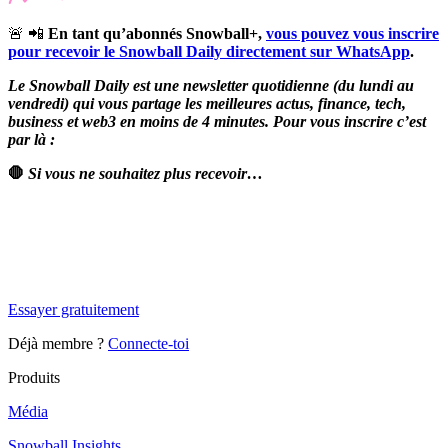
🚨 📲
En tant qu’abonnés Snowball+,
vous pouvez vous inscrire
pour recevoir le Snowball Daily directement sur WhatsApp
.
Le Snowball Daily est une newsletter quotidienne (du lundi au
vendredi) qui vous partage les meilleures actus, finance, tech,
business et web3 en moins de 4 minutes. Pour vous inscrire c’est
par là :
🛑
Si vous ne souhaitez plus recevoir…
✨
Tu es à un flocon de débloquer cet article
Snowball Insights gratuit pendant 14 jours.
Essayer gratuitement
Déjà membre ?
Connecte-toi
Produits
Média
Snowball Insights