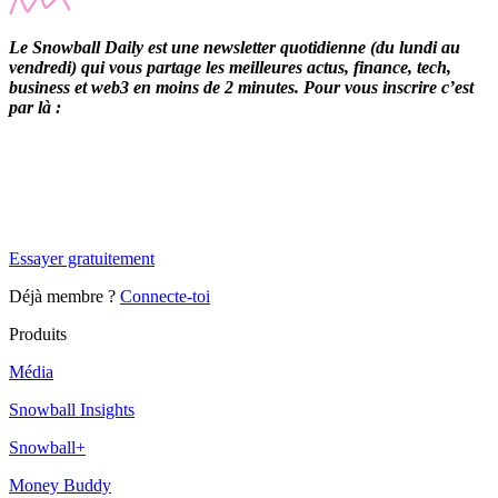
Le Snowball Daily est une newsletter quotidienne (du lundi au
vendredi) qui vous partage les meilleures actus, finance, tech,
business et web3 en moins de 2 minutes. Pour vous inscrire c’est
par là :
✨
Tu es à un flocon de débloquer cet article
Snowball Insights gratuit pendant 14 jours.
Essayer gratuitement
Déjà membre ?
Connecte-toi
Produits
Média
Snowball Insights
Snowball+
Money Buddy