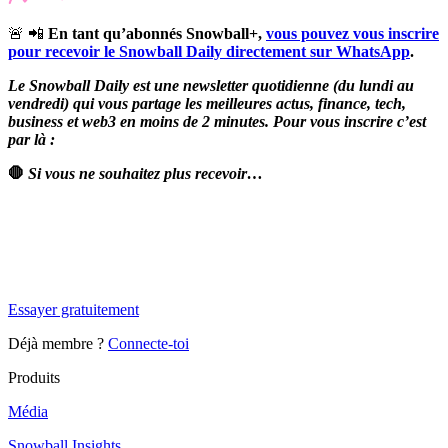
🚨 📲
En tant qu’abonnés Snowball+,
vous pouvez vous inscrire
pour recevoir le Snowball Daily directement sur WhatsApp
.
Le Snowball Daily est une newsletter quotidienne (du lundi au
vendredi) qui vous partage les meilleures actus, finance, tech,
business et web3 en moins de 2 minutes. Pour vous inscrire c’est
par là :
🛑
Si vous ne souhaitez plus recevoir…
✨
Tu es à un flocon de débloquer cet article
Snowball Insights gratuit pendant 14 jours.
Essayer gratuitement
Déjà membre ?
Connecte-toi
Produits
Média
Snowball Insights