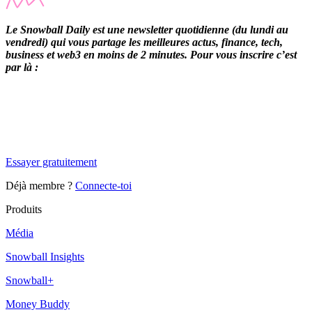
Le Snowball Daily est une newsletter quotidienne (du lundi au
vendredi) qui vous partage les meilleures actus, finance, tech,
business et web3 en moins de 2 minutes. Pour vous inscrire c’est
par là :
✨
Tu es à un flocon de débloquer cet article
Snowball Insights gratuit pendant 14 jours.
Essayer gratuitement
Déjà membre ?
Connecte-toi
Produits
Média
Snowball Insights
Snowball+
Money Buddy