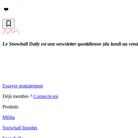
❤️
Le Snowball Daily est une newsletter quotidienne (du lundi au vendre
✨
Tu es à un flocon de débloquer cet article
Snowball Insights gratuit pendant 14 jours.
Essayer gratuitement
Déjà membre ?
Connecte-toi
Produits
Média
Snowball Insights