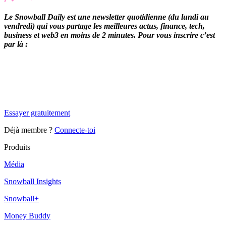
Le Snowball Daily est une newsletter quotidienne (du lundi au
vendredi) qui vous partage les meilleures actus, finance, tech,
business et web3 en moins de 2 minutes. Pour vous inscrire c’est
par là :
✨
Tu es à un flocon de débloquer cet article
Snowball Insights gratuit pendant 14 jours.
Essayer gratuitement
Déjà membre ?
Connecte-toi
Produits
Média
Snowball Insights
Snowball+
Money Buddy