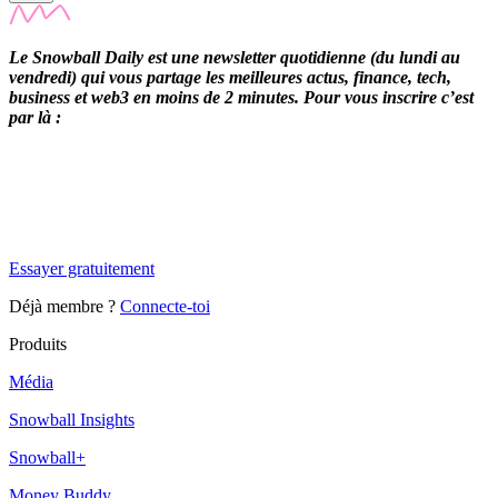
Le Snowball Daily est une newsletter quotidienne (du lundi au
vendredi) qui vous partage les meilleures actus, finance, tech,
business et web3 en moins de 2 minutes. Pour vous inscrire c’est
par là :
✨
Tu es à un flocon de débloquer cet article
Snowball Insights gratuit pendant 14 jours.
Essayer gratuitement
Déjà membre ?
Connecte-toi
Produits
Média
Snowball Insights
Snowball+
Money Buddy