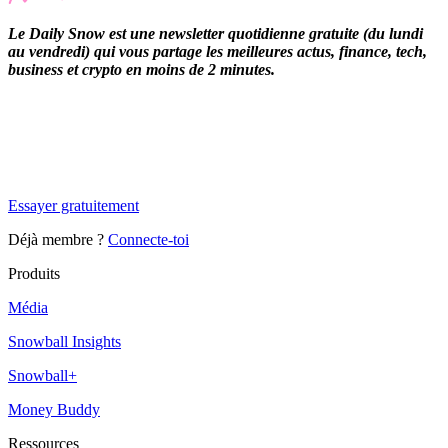
Le Daily Snow est une newsletter quotidienne gratuite (du lundi
au vendredi) qui vous partage les meilleures actus, finance, tech,
business et crypto en moins de 2 minutes.
✨
Tu es à un flocon de débloquer cet article
Snowball Insights gratuit pendant 14 jours.
Essayer gratuitement
Déjà membre ?
Connecte-toi
Produits
Média
Snowball Insights
Snowball+
Money Buddy
Ressources