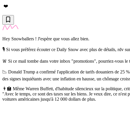
❤️
Hey Snowballers ! J'espère que vous allez bien.
🎙️ Si vous préférez écouter ce Daily Snow avec plus de détails, rdv su
🚨 Si ce mail tombe dans votre inbox "promotions", pourriez-vous le tr
📉 Donald Trump a confirmé l'application de tarifs douaniers de 25 % 
des signes inquiétants avec une inflation en hausse, un chômage croissa
👨‍🏫 Même Warren Buffett, d'habitude silencieux sur la politique, crit
"Avec le temps, ce sont des taxes sur les biens. Je veux dire, ce n'est p
voitures américaines jusqu'à 12 000 dollars de plus.
✨
Tu es à un flocon de débloquer cet article
Snowball Insights gratuit pendant 14 jours.