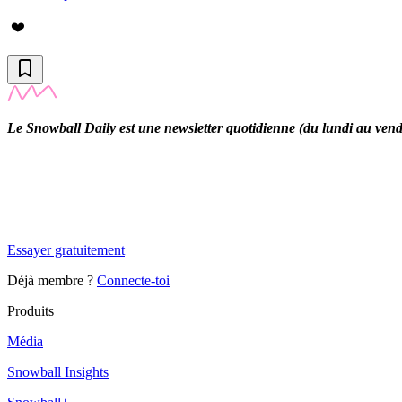
❤️
Le Snowball Daily est une newsletter quotidienne (du lundi au vendre
✨
Tu es à un flocon de débloquer cet article
Snowball Insights gratuit pendant 14 jours.
Essayer gratuitement
Déjà membre ?
Connecte-toi
Produits
Média
Snowball Insights