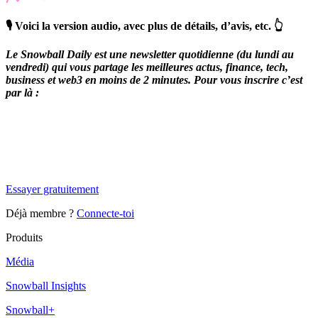
🎙️ Voici la version audio, avec plus de détails, d’avis, etc. 👆
Le Snowball Daily est une newsletter quotidienne (du lundi au
vendredi) qui vous partage les meilleures actus, finance, tech,
business et web3 en moins de 2 minutes. Pour vous inscrire c’est
par là :
✨
Tu es à un flocon de débloquer cet article
Snowball Insights gratuit pendant 14 jours.
Essayer gratuitement
Déjà membre ?
Connecte-toi
Produits
Média
Snowball Insights
Snowball+