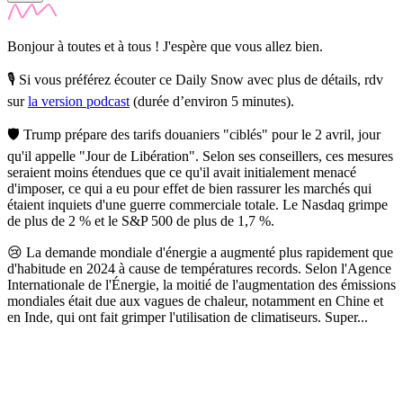
Bonjour à toutes et à tous ! J'espère que vous allez bien.
🎙️ Si vous préférez écouter ce Daily Snow avec plus de détails, rdv
sur
la version podcast
(durée d’environ 5 minutes).
🛡️ Trump prépare des tarifs douaniers "ciblés" pour le 2 avril, jour
qu'il appelle "Jour de Libération".
Selon ses conseillers, ces mesures
seraient moins étendues que ce qu'il avait initialement menacé
d'imposer, ce qui a eu pour effet de bien rassurer les marchés qui
étaient inquiets d'une guerre commerciale totale. Le Nasdaq grimpe
de plus de 2 % et le S&P 500 de plus de 1,7 %.
😢 La demande mondiale d'énergie a augmenté plus rapidement que
d'habitude en 2024 à cause de températures records.
Selon l'Agence
Internationale de l'Énergie, la moitié de l'augmentation des émissions
mondiales était due aux vagues de chaleur, notamment en Chine et
en Inde, qui ont fait grimper l'utilisation de climatiseurs. Super...
✨
Tu es à un flocon de débloquer cet article