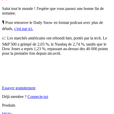
Salut tout le monde ! J'espère que vous passez une bonne fin de
semaine.
🎙️ Pour retrouver le Daily Snow en format podcast avec plus de
détails,
c'est par ici.
📈
Les marchés américains ont rebondi hier, portés par la tech.
Le
S&P 500 a grimpé de 2,03 %, le Nasdaq de 2,74 %, tandis que le
Dow Jones a repris 1,23 %, repassant au-dessus des 40 000 points
pour la première fois depuis mi-avril.
✨
Tu es à un flocon de débloquer cet article
Snowball Insights gratuit pendant 14 jours.
Essayer gratuitement
Déjà membre ?
Connecte-toi
Produits
Média