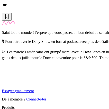
❤️
Salut tout le monde ! J'espère que vous passez un bon début de semai
🎙️ Pour retrouver le Daily Snow en format podcast avec plus de détail
📈 Les marchés américains ont grimpé mardi avec le Dow Jones en h
gains depuis juillet pour le Dow et novembre pour le S&P 500. Trump a
✨
Tu es à un flocon de débloquer cet article
Snowball Insights gratuit pendant 14 jours.
Essayer gratuitement
Déjà membre ?
Connecte-toi
Produits