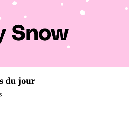
us du jour
US