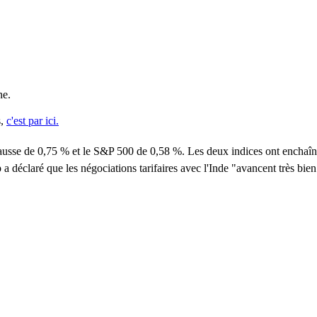
ne.
s,
c'est par ici.
ausse de 0,75 % et le S&P 500 de 0,58 %
. Les deux indices ont enchaîn
 déclaré que les négociations tarifaires avec l'Inde "avancent très bie