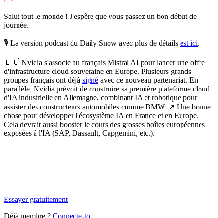
Salut tout le monde ! J'espère que vous passez un bon début de
journée.
🎙️ La version podcast du Daily Snow avec plus de détails
est ici
.
🇪🇺
Nvidia s'associe au français Mistral AI pour lancer une offre
d'infrastructure cloud souveraine en Europe.
Plusieurs grands
groupes français ont déjà
signé
avec ce nouveau partenariat. En
parallèle, Nvidia prévoit de construire sa première plateforme cloud
d'IA industrielle en Allemagne, combinant IA et robotique pour
assister des constructeurs automobiles comme BMW. ↗️ Une bonne
chose pour développer l'écosystème IA en France et en Europe.
Cela devrait aussi booster le cours des grosses boîtes européennes
exposées à l'IA (SAP, Dassault, Capgemini, etc.).
✨
Tu es à un flocon de débloquer cet article
Snowball Insights gratuit pendant 14 jours.
Essayer gratuitement
Déjà membre ?
Connecte-toi