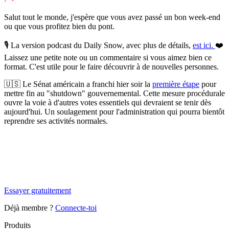
Salut tout le monde, j'espère que vous avez passé un bon week-end
ou que vous profitez bien du pont.
🎙️
La version podcast du Daily Snow, avec plus de détails,
est ici.
❤️
Laissez une petite note ou un commentaire si vous aimez bien ce
format. C'est utile pour le faire découvrir à de nouvelles personnes.
🇺🇸
Le Sénat américain a franchi hier soir la
première étape
pour
mettre fin au "shutdown" gouvernemental.
Cette mesure procédurale
ouvre la voie à d'autres votes essentiels qui devraient se tenir dès
aujourd'hui. Un soulagement pour l'administration qui pourra bientôt
reprendre ses activités normales.
✨
Tu es à un flocon de débloquer cet article
Snowball Insights gratuit pendant 14 jours.
Essayer gratuitement
Déjà membre ?
Connecte-toi
Produits