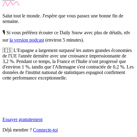
Salut tout le monde. J'espère que vous passez une bonne fin de
semaine.
🎙️ Si vous préférez écouter ce Daily Snow avec plus de détails, rdv
sur
la version podcast
(environ 5 minutes).
🇪🇸 L'Espagne a largement surpassé les autres grandes économies
de l'UE l'année dernière avec une croissance impressionnante de
3,2 %.
Pendant ce temps, la France et l'Italie n'ont progressé que
d'environ 1 %, tandis que l'Allemagne s'est contractée de 0,2 %. Les
données de l'institut national de statistiques espagnol confirment
cette performance exceptionnelle.
✨
Tu es à un flocon de débloquer cet article
Snowball Insights gratuit pendant 14 jours.
Essayer gratuitement
Déjà membre ?
Connecte-toi