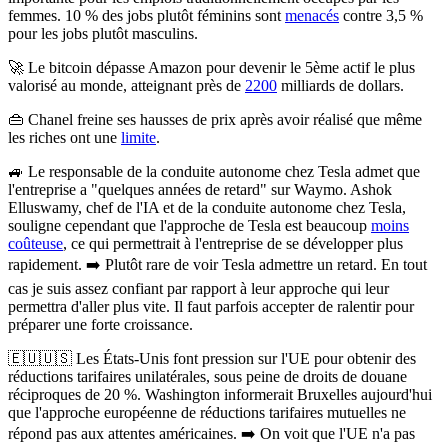
femmes.
10 % des jobs plutôt féminins sont
menacés
contre 3,5 %
pour les jobs plutôt masculins.
🚀
Le bitcoin dépasse Amazon pour devenir le 5ème actif le plus
valorisé au monde
, atteignant près de
2200
milliards de dollars.
👜
Chanel freine ses hausses de prix
après avoir réalisé que même
les riches ont une
limite
.
🚙
Le responsable de la conduite autonome chez Tesla admet que
l'entreprise a "quelques années de retard" sur Waymo.
Ashok
Elluswamy, chef de l'IA et de la conduite autonome chez Tesla,
souligne cependant que l'approche de Tesla est beaucoup
moins
coûteuse
, ce qui permettrait à l'entreprise de se développer plus
rapidement. ➡️ Plutôt rare de voir Tesla admettre un retard. En tout
cas je suis assez confiant par rapport à leur approche qui leur
permettra d'aller plus vite. Il faut parfois accepter de ralentir pour
préparer une forte croissance.
🇪🇺🇺🇸
Les États-Unis font pression sur l'UE pour obtenir des
réductions tarifaires unilatérales, sous peine de droits de douane
réciproques de 20 %.
Washington informerait Bruxelles aujourd'hui
que l'approche européenne de réductions tarifaires mutuelles ne
répond pas aux attentes américaines. ➡️ On voit que l'UE n'a pas