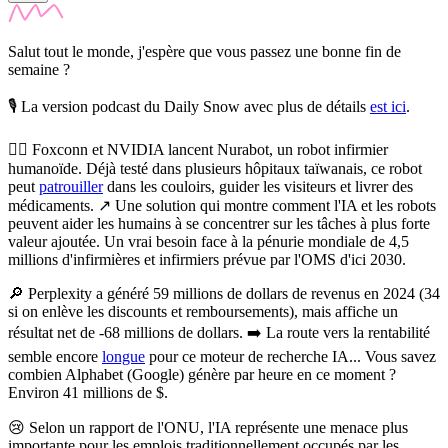
Salut tout le monde, j'espère que vous passez une bonne fin de
semaine ?
🎙️ La version podcast du Daily Snow avec plus de détails
est ici
.
👨‍⚕️
Foxconn et NVIDIA lancent Nurabot, un robot infirmier
humanoïde.
Déjà testé dans plusieurs hôpitaux taïwanais, ce robot
peut
patrouiller
dans les couloirs, guider les visiteurs et livrer des
médicaments. ↗️ Une solution qui montre comment l'IA et les robots
peuvent aider les humains à se concentrer sur les tâches à plus forte
valeur ajoutée. Un vrai besoin face à la pénurie mondiale de 4,5
millions d'infirmières et infirmiers prévue par l'OMS d'ici 2030.
🔎
Perplexity a généré 59 millions de dollars de revenus en 2024 (34
si on enlève les discounts et remboursements), mais affiche un
résultat net de -68 millions de dollars.
➡️ La route vers la rentabilité
semble encore
longue
pour ce moteur de recherche IA... Vous savez
combien Alphabet (Google) génère par heure en ce moment ?
Environ 41 millions de $.
😢
Selon un rapport de l'ONU, l'IA représente une menace plus
importante pour les emplois traditionnellement occupés par les