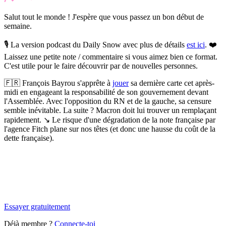
Salut tout le monde ! J'espère que vous passez un bon début de
semaine.
🎙️ La version podcast du Daily Snow avec plus de détails
est ici
. ❤️
Laissez une petite note / commentaire si vous aimez bien ce format.
C'est utile pour le faire découvrir par de nouvelles personnes.
🇫🇷
François Bayrou s'apprête à
jouer
sa dernière carte cet après-
midi en engageant la responsabilité de son gouvernement devant
l'Assemblée.
Avec l'opposition du RN et de la gauche, sa censure
semble inévitable. La suite ? Macron doit lui trouver un remplaçant
rapidement. ↘️ Le risque d'une dégradation de la note française par
l'agence Fitch plane sur nos têtes (et donc une hausse du coût de la
dette française).
✨
Tu es à un flocon de débloquer cet article
Snowball Insights gratuit pendant 14 jours.
Essayer gratuitement
Déjà membre ?
Connecte-toi