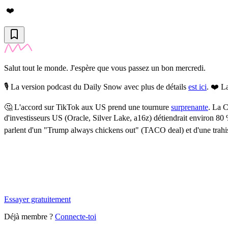
❤️
Salut tout le monde. J'espère que vous passez un bon mercredi.
🎙️ La version podcast du Daily Snow avec plus de détails
est ici
. ❤️ L
🤔
L'accord sur TikTok aux US prend une tournure
surprenante
.
La Ch
d'investisseurs US (Oracle, Silver Lake, a16z) détiendrait environ 8
parlent d'un "Trump always chickens out" (TACO deal) et d'une trahison 
✨
Tu es à un flocon de débloquer cet article
Snowball Insights gratuit pendant 14 jours.
Essayer gratuitement
Déjà membre ?
Connecte-toi