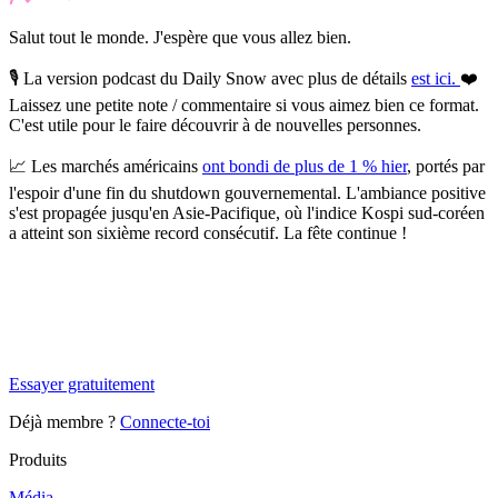
Salut tout le monde. J'espère que vous allez bien.
🎙️
La version podcast du Daily Snow avec plus de détails
est ici.
❤️
Laissez une petite note / commentaire si vous aimez bien ce format.
C'est utile pour le faire découvrir à de nouvelles personnes.
📈
Les marchés américains
ont bondi de plus de 1 % hier
, portés par
l'espoir d'une fin du shutdown gouvernemental.
L'ambiance positive
s'est propagée jusqu'en Asie-Pacifique, où l'indice Kospi sud-coréen
a atteint son sixième record consécutif. La fête continue !
✨
Tu es à un flocon de débloquer cet article
Snowball Insights gratuit pendant 14 jours.
Essayer gratuitement
Déjà membre ?
Connecte-toi
Produits
Média