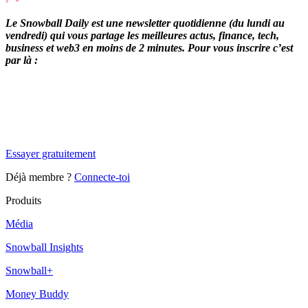
Le Snowball Daily est une newsletter quotidienne (du lundi au
vendredi) qui vous partage les meilleures actus, finance, tech,
business et web3 en moins de 2 minutes. Pour vous inscrire c’est
par là :
✨
Tu es à un flocon de débloquer cet article
Snowball Insights gratuit pendant 14 jours.
Essayer gratuitement
Déjà membre ?
Connecte-toi
Produits
Média
Snowball Insights
Snowball+
Money Buddy