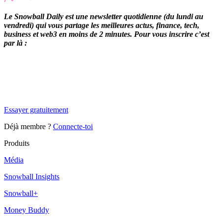
Le Snowball Daily est une newsletter quotidienne (du lundi au
vendredi) qui vous partage les meilleures actus, finance, tech,
business et web3 en moins de 2 minutes. Pour vous inscrire c’est
par là :
✨
Tu es à un flocon de débloquer cet article
Snowball Insights gratuit pendant 14 jours.
Essayer gratuitement
Déjà membre ?
Connecte-toi
Produits
Média
Snowball Insights
Snowball+
Money Buddy