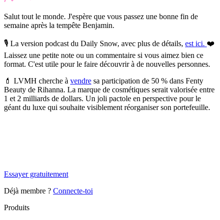
Salut tout le monde. J'espère que vous passez une bonne fin de
semaine après la tempête Benjamin.
🎙️
La version podcast du Daily Snow, avec plus de détails,
est ici.
❤️
Laissez une petite note ou un commentaire si vous aimez bien ce
format. C'est utile pour le faire découvrir à de nouvelles personnes.
💄
LVMH cherche à
vendre
sa participation de 50 % dans Fenty
Beauty de Rihanna.
La marque de cosmétiques serait valorisée entre
1 et 2 milliards de dollars. Un joli pactole en perspective pour le
géant du luxe qui souhaite visiblement réorganiser son portefeuille.
✨
Tu es à un flocon de débloquer cet article
Snowball Insights gratuit pendant 14 jours.
Essayer gratuitement
Déjà membre ?
Connecte-toi
Produits