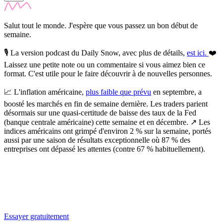
Salut tout le monde. J'espère que vous passez un bon début de
semaine.
🎙️
La version podcast du Daily Snow, avec plus de détails,
est ici.
❤️
Laissez une petite note ou un commentaire si vous aimez bien ce
format. C'est utile pour le faire découvrir à de nouvelles personnes.
📈
L'inflation américaine,
plus faible que prévu
en septembre, a
boosté les marchés en fin de semaine dernière.
Les traders parient
désormais sur une quasi-certitude de baisse des taux de la Fed
(banque centrale américaine) cette semaine et en décembre. ↗️ Les
indices américains ont grimpé d'environ 2 % sur la semaine, portés
aussi par une saison de résultats exceptionnelle où 87 % des
entreprises ont dépassé les attentes (contre 67 % habituellement).
✨
Tu es à un flocon de débloquer cet article
Snowball Insights gratuit pendant 14 jours.
Essayer gratuitement