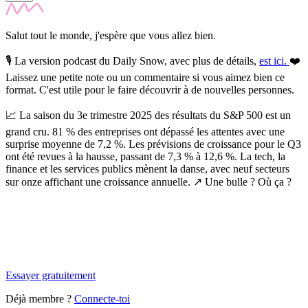
Salut tout le monde, j'espère que vous allez bien.
🎙️
La version podcast du Daily Snow, avec plus de détails,
est ici.
❤️
Laissez une petite note ou un commentaire si vous aimez bien ce
format. C'est utile pour le faire découvrir à de nouvelles personnes.
📈
La saison du 3e trimestre 2025 des résultats du S&P 500 est un
grand cru.
81 % des entreprises ont dépassé les attentes avec une
surprise moyenne de 7,2 %. Les prévisions de croissance pour le Q3
ont été revues à la hausse, passant de 7,3 % à 12,6 %. La tech, la
finance et les services publics mènent la danse, avec neuf secteurs
sur onze affichant une croissance annuelle. ↗️ Une bulle ? Où ça ?
✨
Tu es à un flocon de débloquer cet article
Snowball Insights gratuit pendant 14 jours.
Essayer gratuitement
Déjà membre ?
Connecte-toi