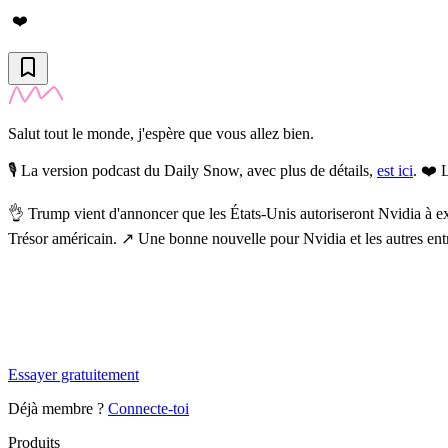
❤️
Salut tout le monde, j'espère que vous allez bien.
🎙️ La version podcast du Daily Snow, avec plus de détails,
est ici
. ❤️
L
👌
Trump vient d'annoncer que les États-Unis autoriseront Nvidia à e
Trésor américain. ↗️ Une bonne nouvelle pour Nvidia et les autres entr
✨
Tu es à un flocon de débloquer cet article
Snowball Insights gratuit pendant 14 jours.
Essayer gratuitement
Déjà membre ?
Connecte-toi
Produits