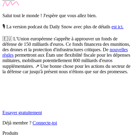
Salut tout le monde ! J'espère que vous allez bien.
🎙️ La version podcast du Daily Snow avec plus de détails
est ici.
🇪🇺
L'Union européenne s'apprête à approuver un fonds de
défense de 150 milliards d'euros.
Ce fonds financera des munitions,
des drones et la protection d'infrastructures critiques. De
nouvelles
règles
permettront aux États une flexibilité fiscale pour les dépenses
militaires, mobilisant potentiellement 800 milliards d'euros
supplémentaires. ↗️ Une bonne chose pour les actions du secteur de
la défense car jusqu'à présent nous n'étions que sur des promesses.
✨
Tu es à un flocon de débloquer cet article
Snowball Insights gratuit pendant 14 jours.
Essayer gratuitement
Déjà membre ?
Connecte-toi
Produits