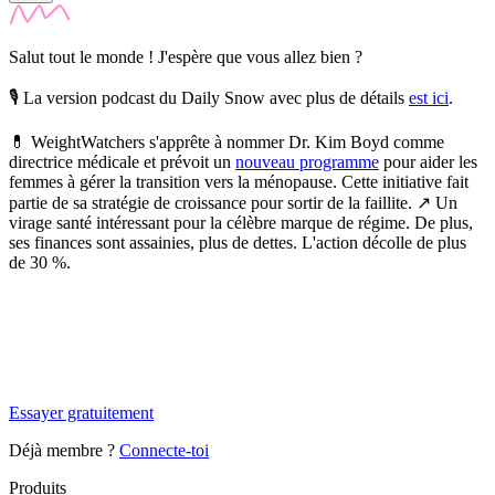
Salut tout le monde ! J'espère que vous allez bien ?
🎙️ La version podcast du Daily Snow avec plus de détails
est ici
.
💊
WeightWatchers s'apprête à nommer Dr. Kim Boyd comme
directrice médicale et prévoit un
nouveau programme
pour aider les
femmes à gérer la transition vers la ménopause.
Cette initiative fait
partie de sa stratégie de croissance pour sortir de la faillite. ↗️ Un
virage santé intéressant pour la célèbre marque de régime. De plus,
ses finances sont assainies, plus de dettes. L'action décolle de plus
de 30 %.
✨
Tu es à un flocon de débloquer cet article
Snowball Insights gratuit pendant 14 jours.
Essayer gratuitement
Déjà membre ?
Connecte-toi
Produits