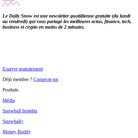
Le Daily Snow est une newsletter quotidienne gratuite (du lundi
au vendredi) qui vous partage les meilleures actus, finance, tech,
business et crypto en moins de 2 minutes.
✨
Tu es à un flocon de débloquer cet article
Snowball Insights gratuit pendant 14 jours.
Essayer gratuitement
Déjà membre ?
Connecte-toi
Produits
Média
Snowball Insights
Snowball+
Money Buddy