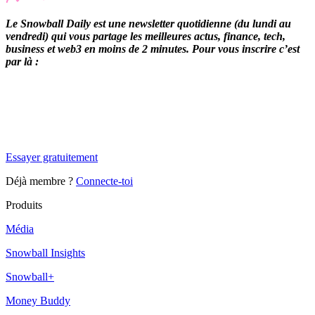
Le Snowball Daily est une newsletter quotidienne (du lundi au
vendredi) qui vous partage les meilleures actus, finance, tech,
business et web3 en moins de 2 minutes. Pour vous inscrire c’est
par là :
✨
Tu es à un flocon de débloquer cet article
Snowball Insights gratuit pendant 14 jours.
Essayer gratuitement
Déjà membre ?
Connecte-toi
Produits
Média
Snowball Insights
Snowball+
Money Buddy