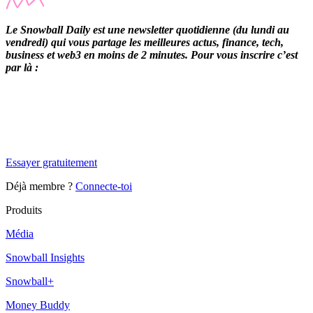
Le Snowball Daily est une newsletter quotidienne (du lundi au
vendredi) qui vous partage les meilleures actus, finance, tech,
business et web3 en moins de 2 minutes. Pour vous inscrire c’est
par là :
✨
Tu es à un flocon de débloquer cet article
Snowball Insights gratuit pendant 14 jours.
Essayer gratuitement
Déjà membre ?
Connecte-toi
Produits
Média
Snowball Insights
Snowball+
Money Buddy