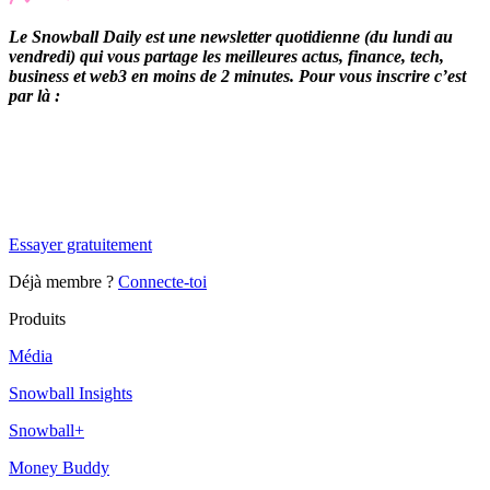
Le Snowball Daily est une newsletter quotidienne (du lundi au
vendredi) qui vous partage les meilleures actus, finance, tech,
business et web3 en moins de 2 minutes. Pour vous inscrire c’est
par là :
✨
Tu es à un flocon de débloquer cet article
Snowball Insights gratuit pendant 14 jours.
Essayer gratuitement
Déjà membre ?
Connecte-toi
Produits
Média
Snowball Insights
Snowball+
Money Buddy