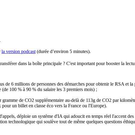
.
r
la version podcast
(durée d’environ 5 minutes).
ansférer dans la boîte principale ?
C'est important pour booster la lect
plus de 6 millions de personnes des démarches pour obtenir le RSA et la p
e (de 100 % à 90 % du salaire les 3 premiers mois) ;
ar gramme de CO2 supplémentaire au-delà de 113g de CO2 par kilomètr
x pour un billet en classe éco vers la France ou l'Europe).
 d'appels, déploie un système d'IA qui adoucit en temps réel l'accent d
ution technologique qui soulève tout de même quelques questions éthique