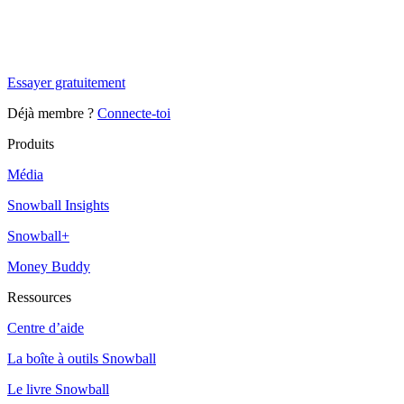
Tu es à un flocon de débloquer cet article
Snowball Insights gratuit pendant 14 jours.
Essayer gratuitement
Déjà membre ?
Connecte-toi
Produits
Média
Snowball Insights
Snowball+
Money Buddy
Ressources
Centre d’aide
La boîte à outils Snowball
Le livre Snowball