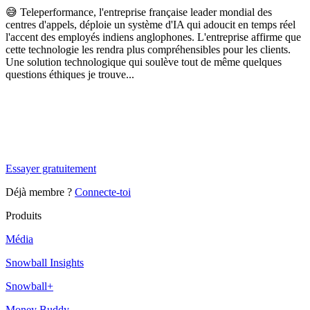
😅 Teleperformance, l'entreprise française leader mondial des
centres d'appels, déploie un système d'IA qui adoucit en temps réel
l'accent des employés indiens anglophones.
L'entreprise affirme que
cette technologie les rendra plus compréhensibles pour les clients.
Une solution technologique qui soulève tout de même quelques
questions éthiques je trouve...
✨
Tu es à un flocon de débloquer cet article
Snowball Insights gratuit pendant 14 jours.
Essayer gratuitement
Déjà membre ?
Connecte-toi
Produits
Média
Snowball Insights
Snowball+
Money Buddy