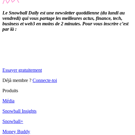
Le Snowball Daily est une newsletter quotidienne (du lundi au
vendredi) qui vous partage les meilleures actus, finance, tech,
business et web3 en moins de 2 minutes. Pour vous inscrire c’est
par là :
✨
Tu es à un flocon de débloquer cet article
Snowball Insights gratuit pendant 14 jours.
Essayer gratuitement
Déjà membre ?
Connecte-toi
Produits
Média
Snowball Insights
Snowball+
Money Buddy