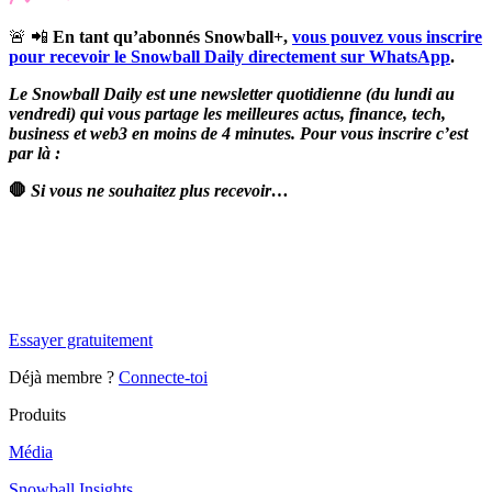
🚨 📲
En tant qu’abonnés Snowball+,
vous pouvez vous inscrire
pour recevoir le Snowball Daily directement sur WhatsApp
.
Le Snowball Daily est une newsletter quotidienne (du lundi au
vendredi) qui vous partage les meilleures actus, finance, tech,
business et web3 en moins de 4 minutes. Pour vous inscrire c’est
par là :
🛑
Si vous ne souhaitez plus recevoir…
✨
Tu es à un flocon de débloquer cet article
Snowball Insights gratuit pendant 14 jours.
Essayer gratuitement
Déjà membre ?
Connecte-toi
Produits
Média
Snowball Insights