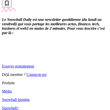
Le Snowball Daily est une newsletter quotidienne (du lundi au
vendredi) qui vous partage les meilleures actus, finance, tech,
business et web3 en moins de 2 minutes. Pour vous inscrire c’est
par là :
✨
Tu es à un flocon de débloquer cet article
Snowball Insights gratuit pendant 14 jours.
Essayer gratuitement
Déjà membre ?
Connecte-toi
Produits
Média
Snowball Insights
Snowball+