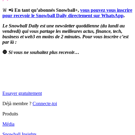
🚨 📲
En tant qu’abonnés Snowball+,
vous pouvez vous inscrire
pour recevoir le Snowball Daily directement sur WhatsApp
.
Le Snowball Daily est une newsletter quotidienne (du lundi au
vendredi) qui vous partage les meilleures actus, finance, tech,
business et web3 en moins de 2 minutes. Pour vous inscrire c’est
par là :
🛑
Si vous ne souhaitez plus recevoir…
✨
Tu es à un flocon de débloquer cet article
Snowball Insights gratuit pendant 14 jours.
Essayer gratuitement
Déjà membre ?
Connecte-toi
Produits
Média
Snowball Insights